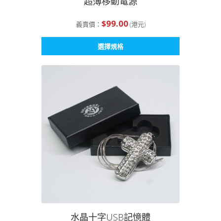
超薄移動電源
$
99.00
義賣價：
(港元)
此
選擇規格
產
品
有
多
種
款
式。
可
在
產
品
頁
面
選
擇
選
水晶十字USB記憶體
項