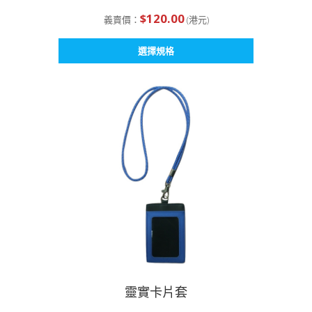
$
120.00
義賣價：
(港元)
此
選擇規格
產
品
有
多
種
款
式。
可
在
產
品
頁
面
選
擇
選
靈實卡片套
項