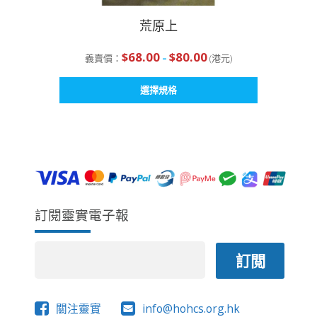
荒原上
$
68.00
$
80.00
義賣價：
–
(港元)
此
選擇規格
產
品
有
多
種
款
式。
可
訂閱靈實電子報
在
產
品
頁
面
選
擇
關注靈實
info@hohcs.org.hk