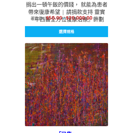
捐出一頓午飯的價錢， 就能為患者
帶來復康希望 | 請捐款支持 靈實
$
50.00
$
20,000.00
義賣價：
–
(港元)
『中西醫全方位復康治療』計劃
此
選擇規格
產
品
有
多
種
款
式。
可
在
產
品
頁
面
選
擇
選