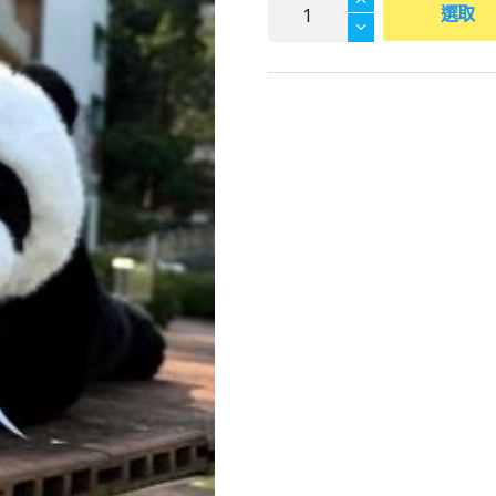
捐
選取
款
獲
贈
熊
貓
｜
為
靈
實
非
政
府