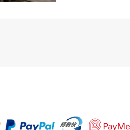
資
助
服
務
助
力
數
量