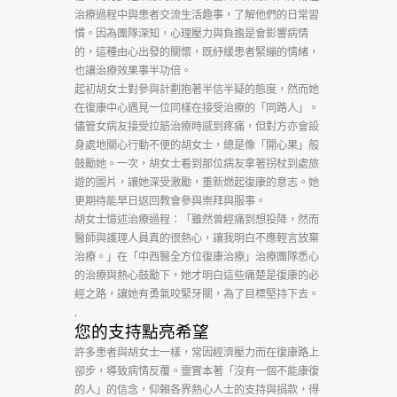
治療過程中與患者交流生活趣事，了解他們的日常習
全
慣。因為團隊深知，心理壓力與負擔是會影響病情
方
的，這種由心出發的關懷，既紓緩患者緊繃的情緒，
也讓治療效果事半功倍。
位
起初胡女士對參與計劃抱著半信半疑的態度，然而她
在復康中心遇見一位同樣在接受治療的「同路人」。
復
儘管女病友接受拉筋治療時感到疼痛，但對方亦會設
康
身處地關心行動不便的胡女士，總是像「開心果」般
鼓勵她。一次，胡女士看到那位病友拿著拐杖到處旅
治
遊的圖片，讓她深受激勵，重新燃起復康的意志。她
更期待能早日返回教會參與崇拜與服事。
療』
胡女士憶述治療過程：「雖然曾經痛到想投降，然而
計
醫師與護理人員真的很熱心，讓我明白不應輕言放棄
治療。」在「
中西
醫全方位復康治療」治療團隊悉心
劃
的治療與熱心鼓勵下，她才明白這些痛楚是復康的必
經之路，讓她有勇氣咬緊牙關，為了目標堅持下去。
數
.
量
您的支持點亮希望
許多患者與胡女士一樣，常因經濟壓力而在復康路上
卻步，導致病情反覆。靈實本著「沒有一個不能康復
的人」的信念，仰賴各界熱心人士的支持與捐款，得