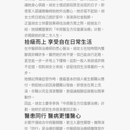
希
讓她身心俱疲。胡女士憶述那段跌至谷底的日子。即
使家人提議推輪椅助她外出散心，她亦提不起勁。胡
望
女士終日把自己困於家中，漸漸與社會脫節。
正當胡女士快要放棄尋找治療方案之際，經朋友介
|
紹，她接觸靈實的「
中西
醫全方位復康治療」計劃，
請
亦開啟她的第二次人生。
拾級而上 享受自在日常生活
捐
在中醫師與治療師的悉心醫治，胡女士在短時間內雙
款
腳竟好轉許多。雖然她仍有不便，但已能自行走路，
甚至能一步一步地上下樓梯。這對一般人來說或許微
支
不足道，但對胡女士來說，卻是找回生活尊嚴的一大
步。
持
她猶記得痛症發作時，連最基本的個人衞生都難以應
靈
付。例如她以前因身體難以彎曲，即使坐在凳上洗
澡，亦難以完全清潔雙腳，更遑論翹腳這類看似簡單
實
動作。
因此，胡女士慶幸參與「
中西
醫全方位復康治療」計
『中
劃，她終於感到生命逐漸重回正軌。
醫患同行 醫病更懂醫心
西
計劃不僅結合
中西
醫精髓，更注入靈性關懷。團隊深
醫
信「同行」是治療的關鍵，中醫師與治療師團隊常在