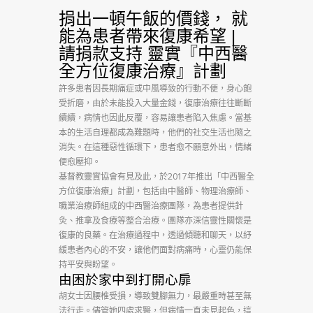
飯
捐出一頓午飯的價錢， 就
的
能為患者帶來復康希望 |
請捐款支持 靈實『中西醫
價
全方位復康治療』計劃
錢，
許多患者因長期痛症或中風導致的行動不便，身心飽
就
受折磨，由於未能投入大量金錢，復康治療往往斷斷
續續，病情也因此反覆，容易讓患者陷入焦慮。當基
能
本的生活自理都成為難題時，他們的社交生活也隨之
消失。在這種惡性循環下，患者愈不願意外出，情緒
為
便愈壓抑。
患
基督教靈實協會有見及此，於2017年推出「
中西
醫全
方位復康治療」計劃，包括由中醫師、物理治療師、
者
職業治療師組成的
中西
醫治療團隊，為患者提供針
灸、推拿及食療等整合治療。團隊亦深信靈性關懷是
帶
復康的良藥。在治療過程中，透過傾聽和聊天，以紓
來
緩患者內心的不安，讓他們面對病痛時，心靈仍能保
持平安與盼望。
復
由困於家中到打開心扉
胡女士因腰椎受損，導致雙腳無力，最嚴重時甚至無
康
法行走。儘管她四處求醫，但病情一直未見起色，這