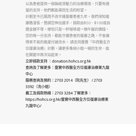
以為患者提供一個無經濟壓力的治療環境，只要有適
當的支持，他們都能尋回生活的盼望。
計劃至今已風雨不改守護基層患者九年。我們深知復
康路漫長，懇請您伸出援手，捐款由$50、$100或自
選金額不等。哪怕只是一杯咖啡或一頓午飯的價錢，
您的每一分支持，都能守護患者的復康之路，不會讓
得來不易的進度付諸流水。 請支持靈實『
中西
醫全方
位復康治療』計劃，讓更多像胡小姐一樣的生命，能
在關愛中再次站起來。
立即捐款支持 ：donation.hohcs.org.hk
查詢及了解更多：靈實
中西
醫全方位復康治療東九龍
中心
服務查詢及預約：2703 2014（阮先生） / 2703
3392（冼小姐）
義工及捐款熱線：2703 3284 了解更多：
https://hohcs.org.hk/靈實
中西
醫全方位復康治療東
九龍中心/