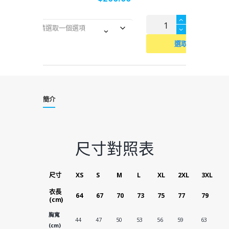
靈
尺
寸
實
選取
慈
善
行
簡介
2025-
2026
尺寸對照表
紀
念
尺寸
XS
S
M
L
XL
2XL
3XL
T-
衣長
64
67
70
73
75
77
79
(cm)
Shirt
胸寬
數
44
47
50
53
56
59
63
(cm)