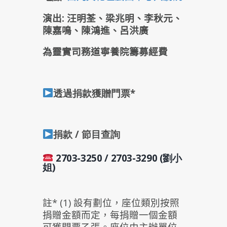
演出: 汪明荃、梁兆明、李秋元、
陳嘉鳴、陳鴻進、呂洪廣
為靈實司務道寧養院籌募經費
透過捐款獲贈門票*
捐款 / 節目查詢
2703-3250 /
2703-3290 (劉小
姐)
註* (1) 設有劃位，座位類別按照
捐贈金額而定，每捐贈一個金額
可獲門票乙張。座位由主辦單位