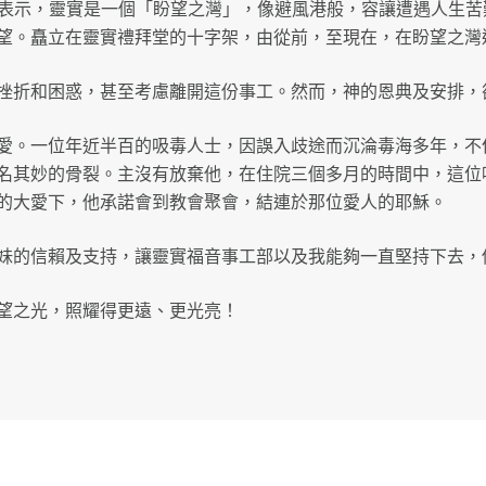
Hope所表示，靈實是一個「盼望之灣」，像避風港般，容讓遭遇人
望。矗立在靈實禮拜堂的十字架，由從前，至現在，在盼望之灣
挫折和困惑，甚至考慮離開這份事工。然而，神的恩典及安排，
愛。一位年近半百的吸毒人士，因誤入歧途而沉淪毒海多年，不
名其妙的骨裂。主沒有放棄他，在住院三個多月的時間中，這位
的大愛下，他承諾會到教會聚會，結連於那位愛人的耶穌。
妹的信賴及支持，讓靈實福音事工部以及我能夠一直堅持下去，
望之光，照耀得更遠、更光亮！