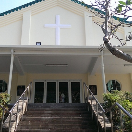
光
-
捐
款
支
持
靈
實
福
音
事
工
服