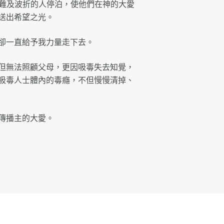
生苦難及波折的人停泊，使他們在神的大愛
送出希望之光。
卻一直給予我力量走下去。
但無法照顧父母，更因吸毒失去知覺，
吸毒人士體內的毒癮，不但慢慢清掉、
傳播主的大愛。