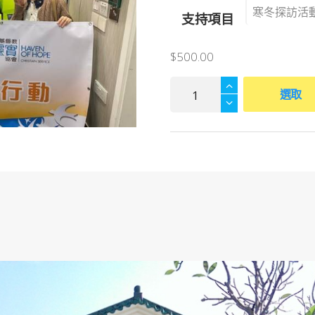
支持項目
$
500.00
在
選取
盼
望
之
灣
送
出
希
望
之