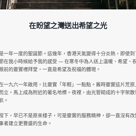
務
數
在盼望之灣送出希望之光
量
是一年一度的聖誕節。這幾年，香港天氣變得十分炎熱，即使到
節在我小時候給予我的感受 — 在寒冬中為人送上溫暖、希望、
眼前的靈實禮拜堂，一直是希望及祝福的體現。
在一九六一年啟用，比靈實「年輕」一點點。舊時靈實這片荒原
而立，馬上成為附近的著名地標。夜裡，由光管砌成的十字架散
航。
程下，早已不是原來樣子，可是靈實的服務精神，卻一直沒有改
事者建立更豐盛的生命。