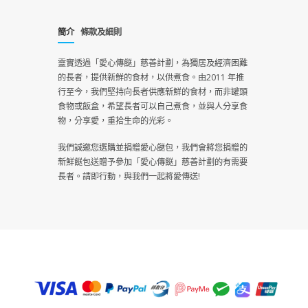
贈
5
簡介
條款及細則
名
靈實透過「愛心傳餸」慈善計劃，為獨居及經濟困難
長
的長者，提供新鮮的食材，以供煮食。由2011 年推
行至今，我們堅持向長者供應新鮮的食材，而非罐頭
者
食物或飯盒，希望長者可以自己煮食，並與人分享食
物，分享愛，重拾生命的光彩。
及
弱
我們誠邀您選購並捐贈愛心餸包，我們會將您捐贈的
新鮮餸包送贈予參加「愛心傳餸」慈善計劃的有需要
勢
長者。請即行動，與我們一起將愛傳送!
人
士
約
1
個