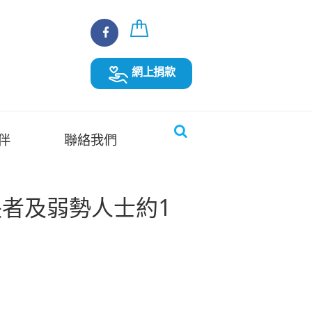
網上捐款
伴
聯絡我們
名長者及弱勢人士約1