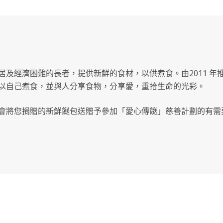
弱
勢
人
士
居及經濟困難的長者，提供新鮮的食材，以供煮食。由2011 年
約
以自己煮食，並與人分享食物，分享愛，重拾生命的光彩。
1
會將您捐贈的新鮮餸包送贈予參加「愛心傳餸」慈善計劃的有需
年
的
新
鮮
食
材
數