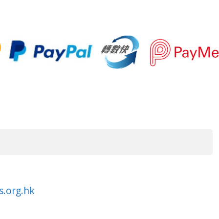
量
s.org.hk