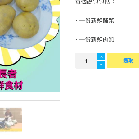
每個餸包包括：
• 一份新鮮蔬菜
• 一份新鮮肉類
(7)
選取
捐
贈
10
名
長
者
及