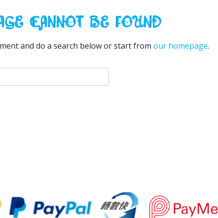
AGE CANNOT BE FOUND
ment and do a search below or start from
our homepage
.