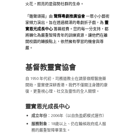
火花，照亮的是弱勢社群的生命。
「雛聲頌揚」由
聲輝粵劇推廣協會
一眾小小藝術
家傾力演出，旨在透過精湛的粵劇折子戲，為
靈
實恩光成長中心
籌募經費。您的每一分支持，都
將轉化為嚴重智障青年的訓練資源，讓他們在離
開校園的轉捩點上，依然擁有學習的機會與尊
嚴。
基督教靈實協會
自 1950 年代初，司務道教士在調景嶺贈醫施藥
開始，靈實便深耕香港。我們不僅關注身體的康
復，更重視心理、社交及靈性的全人關懷。
靈實恩光成長中心
成立年份
：2006年（以自負盈虧模式運作）
服務對象
：18歲以上、仍在輪候政府成人服
務的嚴重智障畢業生。