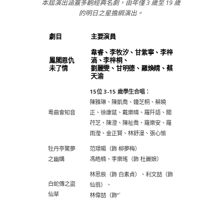
本屆演出涵蓋多齣經典名劇，由年僅 3 歲至 19 歲
的明日之星擔綱演出。
劇目
主要演員
韋睿、李牧汐、甘紫寧、李梓
鳳閣恩仇
滈、李梓桐、
未了情
劉麗雯、甘明德、羅煥睛、蔡
天渝
15位 3-15 歲學生合唱：
陳雅琳、陳凱喬、鍾芝桐、蔡曉
粵曲會知音
正、徐康莚、戴樂晴、羅阡語、關
荇芝、陳澄、陳祉喬、羅樂安、羅
雨瀅、金正賢、林舒漫、張心愉
牡丹亭驚夢
范璟暘
（飾 柳夢梅）
之幽媾
馮皓楠、李樂瑤
（飾 杜麗娘）
林思辰
（飾 白素貞）、
利文喆
（飾
白蛇傳之盜
仙翁）、
仙草
林偉喆
（飾“`