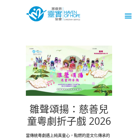
雛聲頌揚：慈善兒
童粵劇折子戲 2026
當傳統粵劇遇上純真童心，點燃的是文化傳承的