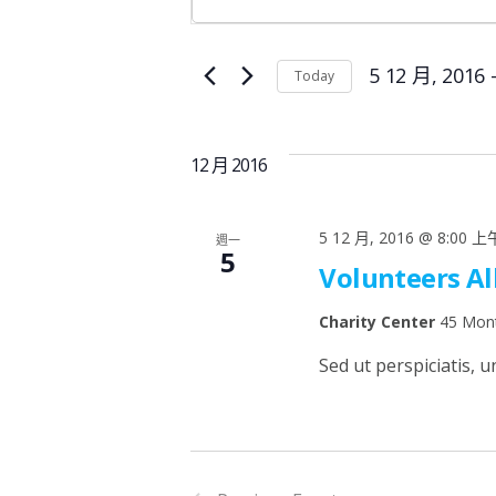
n
V
t
e
5 12 月, 2016
 
Today
E
r
S
K
e
N
e
l
12 月 2016
y
e
w
T
c
o
5 12 月, 2016 @ 8:00 上
週一
t
5
r
Volunteers Al
d
S
d
a
.
Charity Center
45 Mont
t
S
S
e
Sed ut perspiciatis, u
e
.
E
a
r
A
c