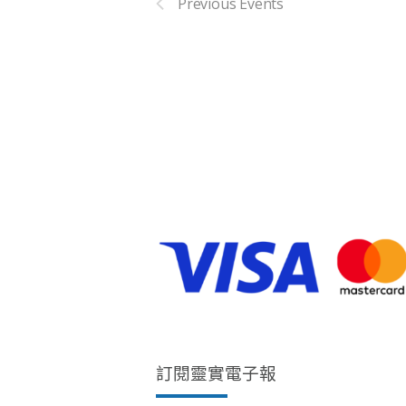
h
Previous
Events
f
R
o
r
C
E
v
H
e
n
A
t
s
N
b
y
K
D
e
y
V
w
訂閱靈實電子報
o
r