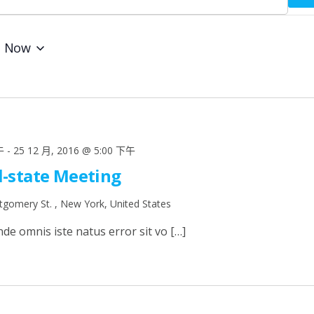
- 
Now
午
-
25 12 月, 2016 @ 5:00 下午
l-state Meeting
gomery St. , New York, United States
nde omnis iste natus error sit vo […]