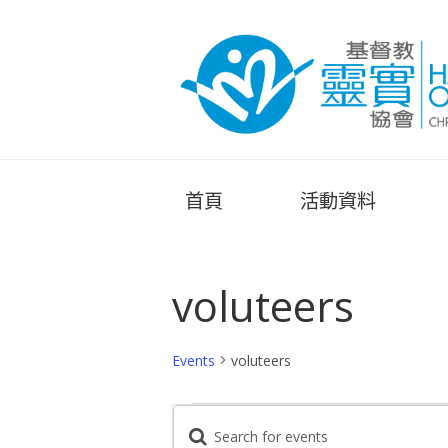
首頁
活動資料
voluteers
Events
voluteers
EVENTS
E
E