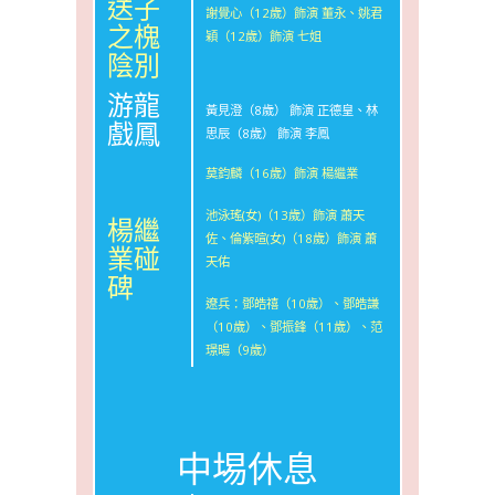
送子
謝覺心（12歲）飾演 董永、姚君
之槐
穎（12歲）飾演 七姐
陰別
游龍
黃見澄（8歲） 飾演 正德皇、林
戲鳳
思辰（8歲） 飾演 李鳳
莫鈞麟（16歲）飾演 楊繼業
池泳瑤(女)（13歲）飾演 蕭天
楊繼
佐、倫紫暄(女)（18歲）飾演 蕭
業碰
天佑
碑
遼兵：鄧皓禧（10歲）、鄧皓謙
（10歲）、鄧振鋒（11歲）、范
璟暘（9歲）
中埸休息