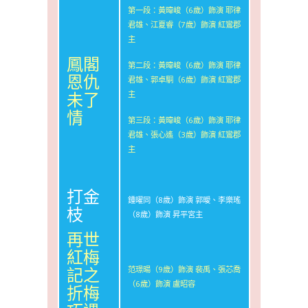
第一段：黃暐峻（6歲）飾演 耶律
君雄、江夏睿（7歲）飾演 紅鸞郡
主
鳳閣
第二段：黃暐峻（6歲）飾演 耶律
恩仇
君雄、郭卓駧（6歲）飾演 紅鸞郡
未了
主
情
第三段：黃暐峻（6歲）飾演 耶律
君雄、張心遙（3歲）飾演 紅鸞郡
主
打金
鍾曜同（8歲）飾演 郭曖、李樂瑤
枝
（8歲）飾演 昇平宮主
再世
紅梅
記之
范璟暘（9歲）飾演 裴禹、張芯喬
（6歲）飾演 盧昭容
折梅