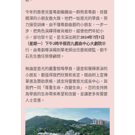
今年的慈善兒童粵劇繼續由一群熱衷粵劇、技藝
精湛的小朋友擔大旗。他們一如恩光的學員，努
力接受訓練，由不懂粵劇曲藝的小朋友，一步一
步，把角色演繹得維肖維妙。縱使他們年紀小
小，卻功架十足。是次演出將於
2024年7月1日
（星期一）下午2時半
假西九戲曲中心大劇院
舉
行，由粵劇導演楊劍華老師出任藝術總監、劉千
石先生擔任榮譽顧問。
無論是恩光的嚴重智障學員，還是和聲輝表演的
小朋友，都值得我們欣賞和肯定。隨函附上宣傳
單張及贊助表格，請支持靈實恩光成長中心，與
我們一同「尊重生命‧改變生命」。您的支持將
為學員的生命帶來希望和改變，並讓更多有需要
人士受惠。