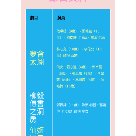
劇目
演員
范璟暘（9歲）、鄧皓禧（10
歲）、鄧皓謙（10歲）飾演 范蠡
林心允（10歲）、李信兒（10
夢會
歲）飾演 西施
太湖
仙女：張心遙（4歲）、郭卓駧
（6歲）、張芯喬（6歲）、李樂
瑤（8歲）、林思辰（8歲）、馮
皓楠（10歲）
柳毅
傳書
鄧振鋒（11歲） 飾演 柳毅、郭凱
之洞
琳（10歲）飾演 龍女
房
仙姬