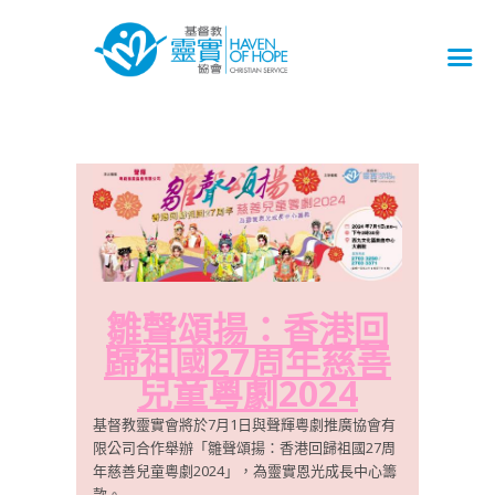
雛聲頌揚：香港回
歸祖國27周年慈善
兒童粵劇2024
基督教靈實會將於7月1日與聲輝粵劇推廣協會有
限公司合作舉辦「雛聲頌揚：香港回歸祖國27周
年慈善兒童粵劇2024」，為靈實恩光成長中心籌
款。