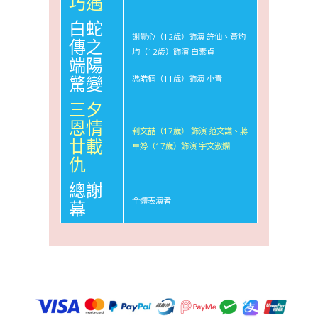
巧遇
白蛇
謝覺心（12歲）飾演 許仙、黃灼
傳之
均（12歲）飾演 白素貞
端陽
驚變
馮皓楠（11歲）飾演 小青
三夕
恩情
利文喆（17歲） 飾演 范文謙、蔣
廿載
卓婷（17歲）飾演 宇文淑嫻
仇
總謝
全體表演者
幕