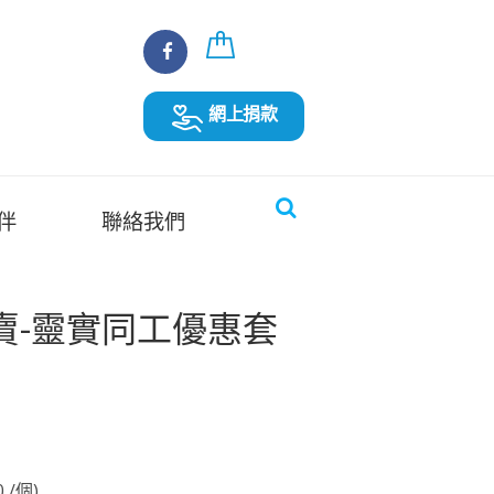
網上捐款
伴
聯絡我們
賣-靈實同工優惠套
 /個)