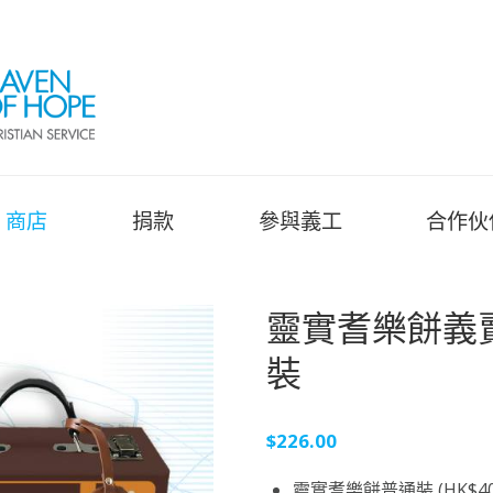
商店
捐款
參與義工
合作伙
靈實耆樂餅義
裝
$
226.00
靈實耆樂餅普通裝 (HK$40