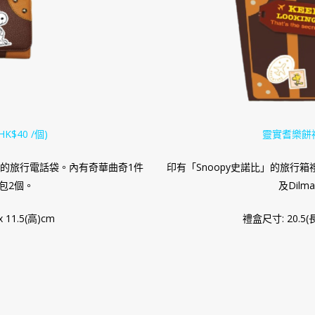
$40 /個)
靈實耆樂餅
案的旅行電話袋。內有奇華曲奇1件
印有「Snoopy史諾比」的旅行
茶包2個。
及Dil
 11.5(高)cm
禮盒尺寸: 20.5(長)