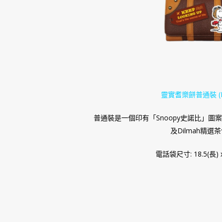
靈實耆樂餅普通裝 (HK
普通裝是一個印有「Snoopy史諾比」圖
及Dilmah精選
電話袋尺寸: 18.5(長) x