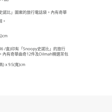
py史諾比」圖案的旅行電話袋。內有奇華
個。
高)cm
6 /
盒
)
印有「Snoopy史諾比」的旅行
內有奇華曲奇12件及Dilmah精選茶包
高) x 9.5(寬)cm