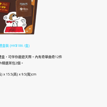
禮盒裝
(HK$186 /
盒
)
箱禮盒，可伴你遨遊天際。內有奇華曲奇12件
mah精選茶包2個。
 x 15.5(高) x 9.5(寬)cm