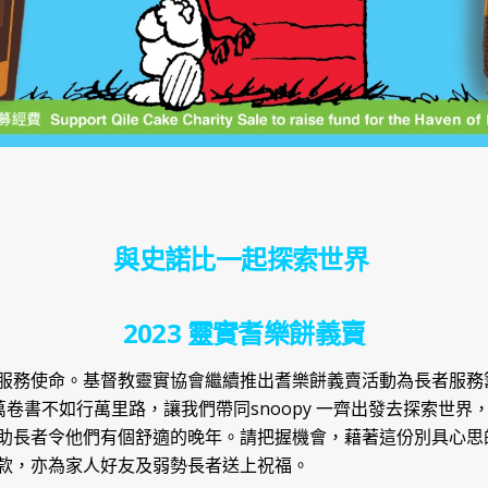
與史諾比一起探索世界
2023
靈實耆樂餅義賣
服務使命。基督教靈實協會繼續推出耆樂餅義賣活動為長者服務
萬卷書不如行萬里路，讓我們帶同
snoopy
一齊出發去探索世界
助長者令他們有個舒適的晚年。請把握機會，藉著這份別具心思
款，亦為家人好友及弱勢長者送上祝福。