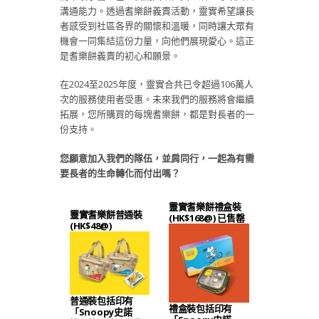
溝通能力。透過耆樂餅義賣活動，靈實希望讓長
者感受到社區各界的關懷和溫暖，同時讓大眾有
機會一同集結這份力量，向他們展現愛心。這正
是耆樂餅義賣的初心和願景。
在2024至2025年度，靈實合共已令超過106萬人
次的服務使用者受惠。未來我們的服務將會繼續
拓展，您所購買的每塊耆樂餅，都是對長者的一
份支持。
您願意加入我們的隊伍，並肩同行，一起為有需
要長者的生命轉化而付出嗎？
靈實耆樂餅禮盒裝
靈實耆樂餅普通裝
(HK$168@)
已售罄
(HK$48@)
普通裝包括印有
禮盒裝包括印有
「Snoopy史諾