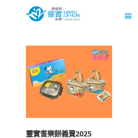
靈實耆樂餅義賣2025