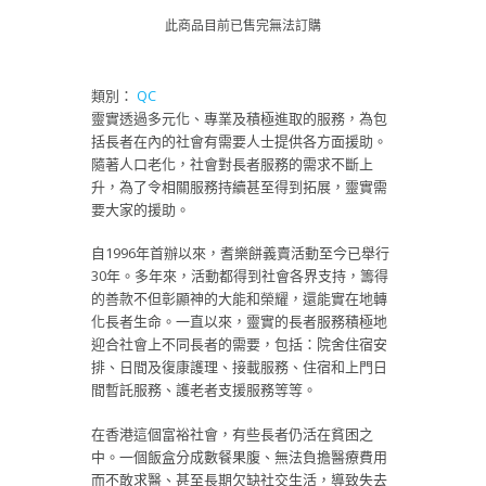
此商品目前已售完無法訂購
類別：
QC
靈實透過多元化、專業及積極進取的服務，為包
括長者在內的社會有需要人士提供各方面援助。
隨著人口老化，社會對長者服務的需求不斷上
升，為了令相關服務持續甚至得到拓展，靈實需
要大家的援助。
自1996年首辦以來，耆樂餅義賣活動至今已舉行
30年。多年來，活動都得到社會各界支持，籌得
的善款不但彰顯神的大能和榮耀，還能實在地轉
化長者生命。一直以來，靈實的長者服務積極地
迎合社會上不同長者的需要，包括：院舍住宿安
排、日間及復康護理、接載服務、住宿和上門日
間暫託服務、護老者支援服務等等。
在香港這個富裕社會，有些長者仍活在貧困之
中。一個飯盒分成數餐果腹、無法負擔醫療費用
而不敢求醫、甚至長期欠缺社交生活，導致失去