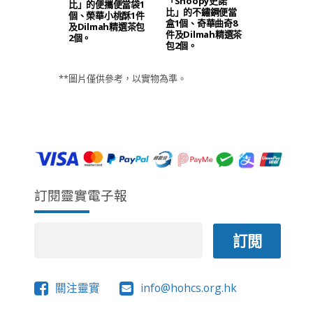
「Snoopy史諾
比」的便攜便當袋1
比」的不鏽鋼便當
個、榮華小桃酥1件
盒1個、奇華曲奇8
及Dilmah精選茶包
件及Dilmah精選茶
2個。
包2個。
**圖片僅供參考，以實物為準。
訂閱靈實電子報
關注靈實
info@hohcs.org.hk