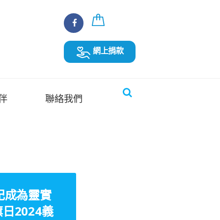
網上捐款
伴
聯絡我們
記成為靈實
日2024義