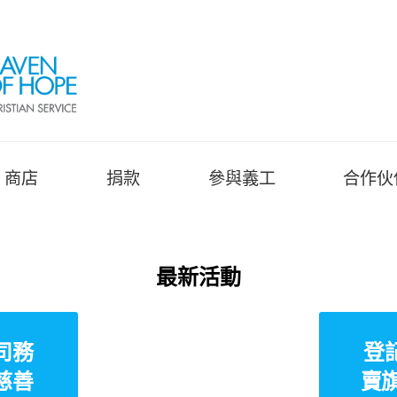
商店
捐款
參與義工
合作伙
最新活動
司務
登
慈善
賣旗