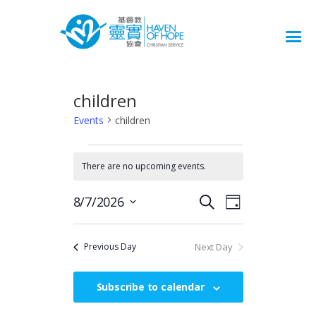
children
Events
children
EVENTS
There are no upcoming events.
FOR
N
o
7
t
E
E
8/7/2026
S
i
D
8
v
S
V
e
c
a
e
月,
e
e
a
E
y
l
Next Day
r
n
Previous Day
2026
N
e
c
t
c
T
h
V
Subscribe to calendar
t
S
i
d