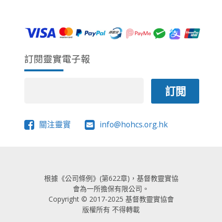
S
e
a
w
t
E
s
e
A
.
N
R
a
C
訂閱靈實電子報
v
H
i
A
g
a
N
t
D
i
關注靈實
info@hohcs.org.hk
V
o
I
n
E
W
根據《公司條例》(第622章)，基督教靈實協
S
會為一所擔保有限公司。
N
Copyright © 2017-2025 基督教靈實協會
A
版權所有 不得轉載